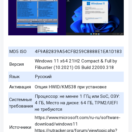
MD5 ISO
4F9AB2839A54CFB259C8888E1EA1D183
Windows 11 x64 21H2 Compact & Full by
Версия
Flibustier (10.2021) OS Build 22000.318
Язык
Русский
Активация
Опция HWID/KMS38 при установке
Процессор: не менее 1 ГГц или SoC, ОЗУ:
Системные
4 ГБ, Место на диске: 64 ГБ, TPM2/UEFI
требования
не требуются
https://www.microsoft.com/ru-ru/software-
download/windows11
Источники
https://rutracker.org/forum/viewtopic.php?